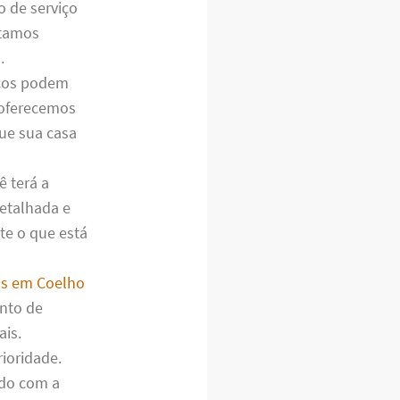
o de serviço
stamos
.
cos podem
 oferecemos
ue sua casa
ê terá a
detalhada e
te o que está
os em Coelho
ento de
ais.
ioridade.
ado com a