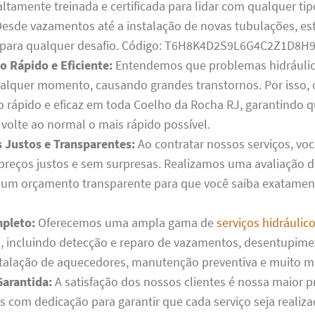
ltamente treinada e certificada para lidar com qualquer tip
 Desde vazamentos até a instalação de novas tubulações, e
 para qualquer desafio. Código: T6H8K4D2S9L6G4C2Z1D8H9
 Rápido e Eficiente:
Entendemos que problemas hidráuli
ualquer momento, causando grandes transtornos. Por isso,
 rápido e eficaz em toda Coelho da Rocha RJ, garantindo q
volte ao normal o mais rápido possível.
Justos e Transparentes:
Ao contratar nossos serviços, voc
 preços justos e sem surpresas. Realizamos uma avaliação 
um orçamento transparente para que você saiba exatamen
pleto:
Oferecemos uma ampla gama de
serviços hidráulic
J
, incluindo detecção e reparo de vazamentos, desentupim
stalação de aquecedores, manutenção preventiva e muito m
Garantida:
A satisfação dos nossos clientes é nossa maior pr
 com dedicação para garantir que cada serviço seja realiz