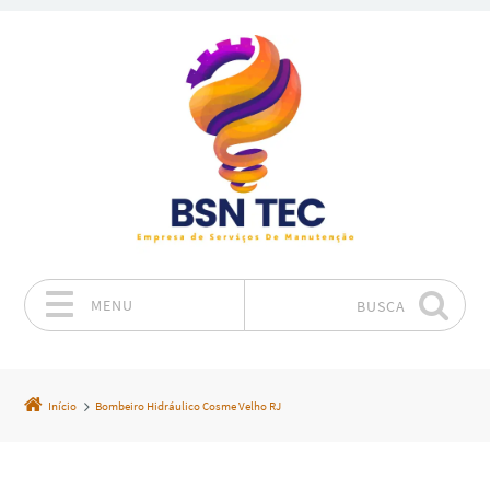
MENU
BUSCA
Pular para o conteúdo
Início
Bombeiro Hidráulico Cosme Velho RJ