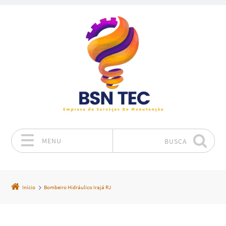
MENU
BUSCA
Pular para o conteúdo
Início
Bombeiro Hidráulico Irajá RJ