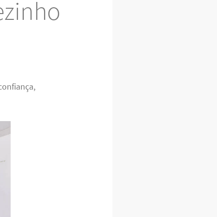
ezinho
confiança,