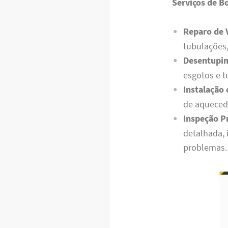
Serviços de B
Reparo de 
tubulações,
Desentupim
esgotos e t
Instalação
de aquecedo
Inspeção P
detalhada, 
problemas.