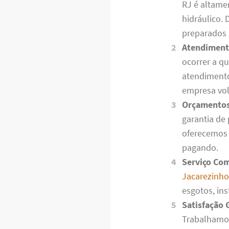
RJ é altamen
hidráulico.
preparados
Atendimento
ocorrer a q
atendimento
empresa vol
Orçamentos 
garantia de
oferecemos 
pagando.
Serviço Com
Jacarezinho
esgotos, in
Satisfação 
Trabalhamos