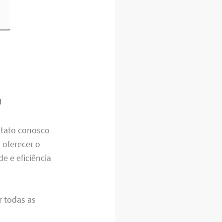
J
ntato conosco
 oferecer o
e e eficiência
r todas as