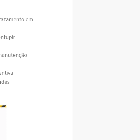
 vazamento em
entupir
 manutenção
entiva
andes