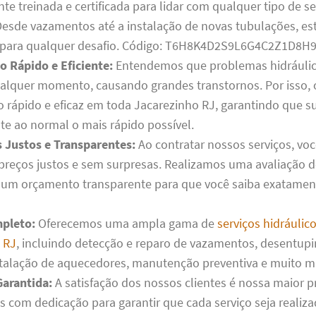
te treinada e certificada para lidar com qualquer tipo de se
 Desde vazamentos até a instalação de novas tubulações, e
 para qualquer desafio. Código: T6H8K4D2S9L6G4C2Z1D8H9
 Rápido e Eficiente:
Entendemos que problemas hidráuli
ualquer momento, causando grandes transtornos. Por isso,
 rápido e eficaz em toda Jacarezinho RJ, garantindo que s
te ao normal o mais rápido possível.
Justos e Transparentes:
Ao contratar nossos serviços, voc
 preços justos e sem surpresas. Realizamos uma avaliação 
um orçamento transparente para que você saiba exatamen
pleto:
Oferecemos uma ampla gama de
serviços hidráulic
 RJ
, incluindo detecção e reparo de vazamentos, desentup
stalação de aquecedores, manutenção preventiva e muito m
Garantida:
A satisfação dos nossos clientes é nossa maior pr
 com dedicação para garantir que cada serviço seja realiz