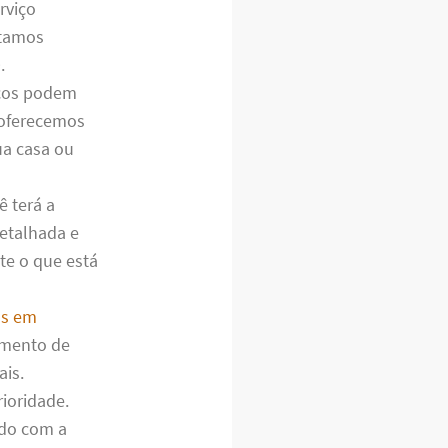
rviço
stamos
.
cos podem
 oferecemos
ua casa ou
ê terá a
detalhada e
te o que está
os em
imento de
ais.
ioridade.
ado com a