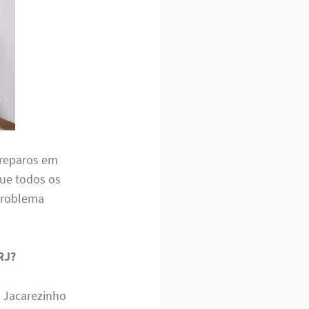
 reparos em
que todos os
problema
RJ?
 Jacarezinho