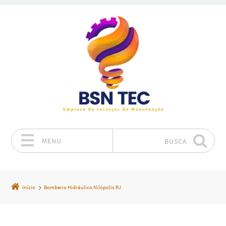
MENU
BUSCA
Pular para o conteúdo
Início
Bombeiro Hidráulico Nilópolis RJ