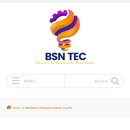
MENU
BUSCA
Pular para o conteúdo
Início
Bombeiro Hidráulico Santa Cruz RJ