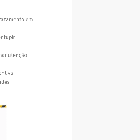
 vazamento em
entupir
 manutenção
entiva
andes