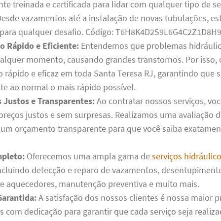
te treinada e certificada para lidar com qualquer tipo de se
 Desde vazamentos até a instalação de novas tubulações, e
 para qualquer desafio. Código: T6H8K4D2S9L6G4C2Z1D8H9
 Rápido e Eficiente:
Entendemos que problemas hidráuli
ualquer momento, causando grandes transtornos. Por isso,
 rápido e eficaz em toda Santa Teresa RJ, garantindo que 
te ao normal o mais rápido possível.
Justos e Transparentes:
Ao contratar nossos serviços, voc
 preços justos e sem surpresas. Realizamos uma avaliação 
um orçamento transparente para que você saiba exatamen
pleto:
Oferecemos uma ampla gama de
serviços hidráulic
incluindo detecção e reparo de vazamentos, desentupiment
de aquecedores, manutenção preventiva e muito mais.
Garantida:
A satisfação dos nossos clientes é nossa maior pr
 com dedicação para garantir que cada serviço seja realiz