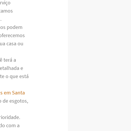
rviço
stamos
.
cos podem
 oferecemos
sua casa ou
ê terá a
detalhada e
te o que está
os em Santa
o de esgotos,
ioridade.
ado com a