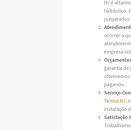
RJ é altamen
hidráulico.
preparados
Atendimento
ocorrer a q
atendimento
empresa vol
Orçamentos 
garantia de
oferecemos 
pagando.
Serviço Com
Teresa RJ
, 
instalação 
Satisfação 
Trabalhamos