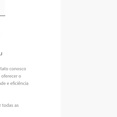
RJ
ntato conosco
 oferecer o
e e eficiência
r todas as