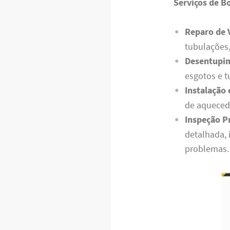
Serviços de B
Reparo de 
tubulações,
Desentupim
esgotos e t
Instalação
de aquecedo
Inspeção P
detalhada, 
problemas.