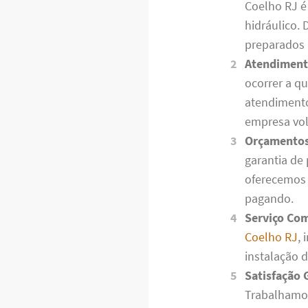
Coelho RJ é 
hidráulico.
preparados
Atendimento
ocorrer a q
atendimento
empresa vol
Orçamentos 
garantia de
oferecemos 
pagando.
Serviço Com
Coelho RJ
,
instalação 
Satisfação 
Trabalhamos