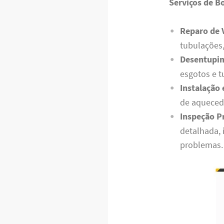
Serviços de B
Reparo de 
tubulações,
Desentupim
esgotos e t
Instalação
de aquecedo
Inspeção P
detalhada, 
problemas.