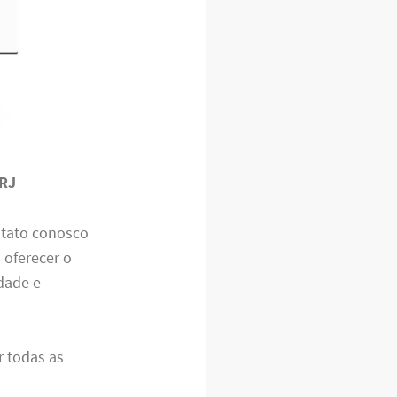
 RJ
ntato conosco
 oferecer o
dade e
r todas as