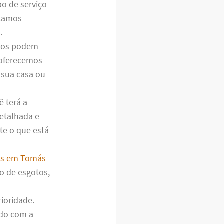
po de serviço
stamos
.
cos podem
 oferecemos
 sua casa ou
ê terá a
detalhada e
te o que está
cos em Tomás
o de esgotos,
ioridade.
ado com a