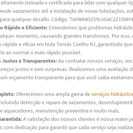
altamente treinada e certificada para lidar com qualquer ti
 Desde vazamentos até a instalação de novas tubulações, e
 para qualquer desafio. Código: T6H8K4D2S9L6G4C2Z1D8H9
 Rápido e Eficiente:
Entendemos que problemas hidráuli
ualquer momento, causando grandes transtornos. Por isso,
 rápido e eficaz em toda Tomás Coelho RJ, garantindo que
te ao normal o mais rápido possível.
Justos e Transparentes:
Ao contratar nossos serviços, voc
 preços justos e sem surpresas. Realizamos uma avaliação 
um orçamento transparente para que você saiba exatamen
pleto:
Oferecemos uma ampla gama de
serviços hidráuli
 incluindo detecção e reparo de vazamentos, desentupiment
de aquecedores, manutenção preventiva e muito mais.
Garantida:
A satisfação dos nossos clientes é nossa maior pr
 com dedicação para garantir que cada serviço seja realiz