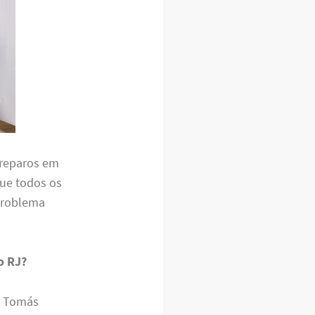
 reparos em
que todos os
problema
o RJ?
m Tomás