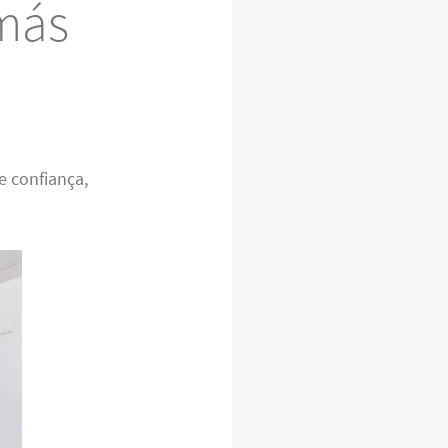
más
e confiança,