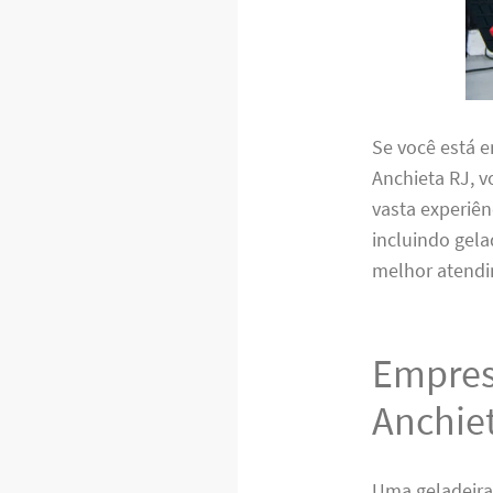
Se você está 
Anchieta RJ, v
vasta experiê
incluindo gelad
melhor atendi
Empres
Anchie
Uma geladeira