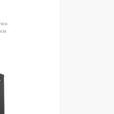
nico.
ncia