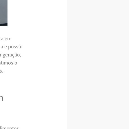
ira em
da e possui
rigeração,
antimos o
s.
m
alimentos