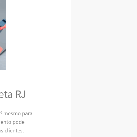
eta RJ
até mesmo para
mento pode
s clientes.