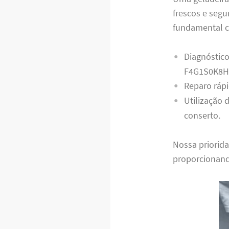
frescos e seg
fundamental co
Diagnóstico
F4G1S0K8H
Reparo rápi
Utilização 
conserto.
Nossa priorida
proporcionand