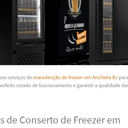
sos serviços de
manutenção de freezer em Anchieta RJ
para
perfeito estado de funcionamento e garantir a qualidade da
s de Conserto de Freezer em