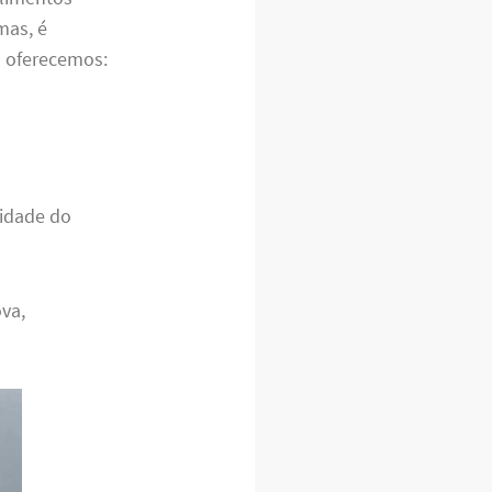
mas, é
s oferecemos:
lidade do
ova,