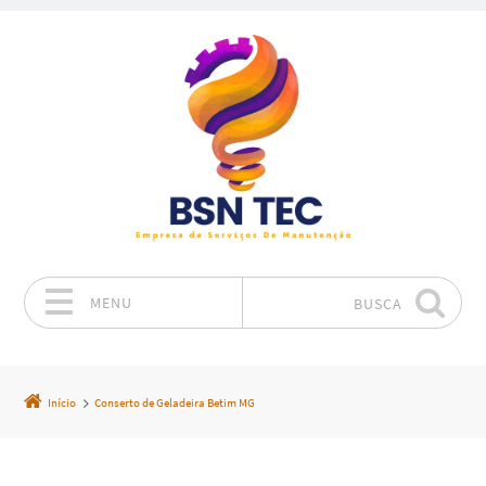
MENU
BUSCA
Pular para o conteúdo
Início
Conserto de Geladeira Betim MG