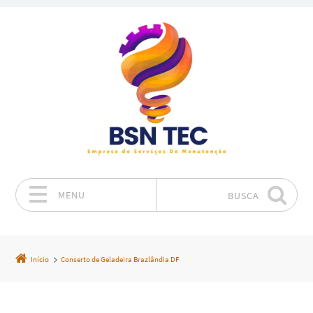
MENU
BUSCA
Pular para o conteúdo
Início
Conserto de Geladeira Brazlândia DF