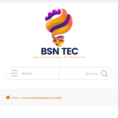
MENU
BUSCA
Pular para o conteúdo
Início
Conserto de Geladeira Conde BA