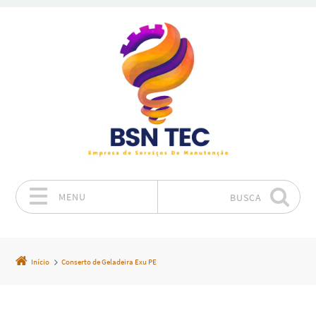
MENU
BUSCA
Pular para o conteúdo
Início
Conserto de Geladeira Exu PE