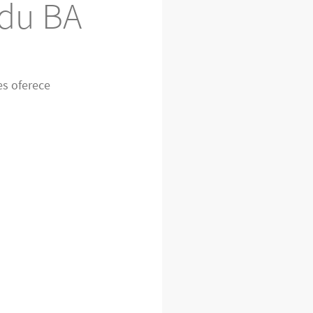
ndu BA
es oferece