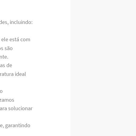
es, incluindo:
e ele está com
os são
nte.
as de
ratura ideal
lo
izamos
ara solucionar
e, garantindo