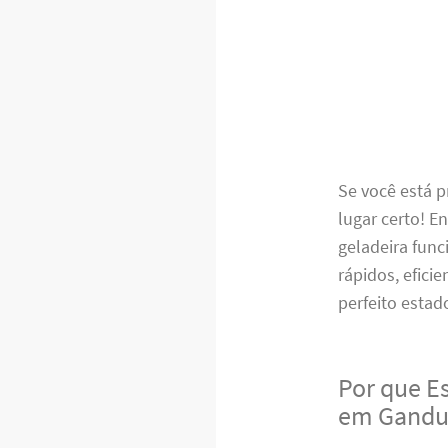
Se você está 
lugar certo! 
geladeira func
rápidos, efici
perfeito estad
Por que E
em Gandu