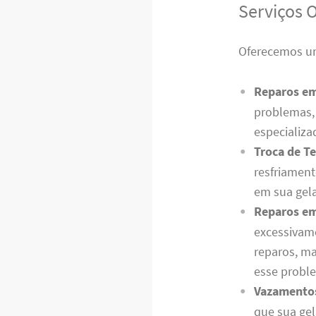
Serviços 
Oferecemos um
Reparos e
problemas, 
especializa
Troca de T
resfriament
em sua gela
Reparos em
excessivam
reparos, m
esse probl
Vazamento
que sua gel