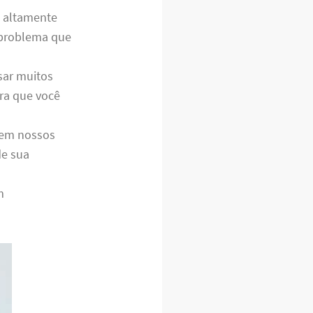
s altamente
r problema que
sar muitos
ara que você
e em nossos
de sua
m