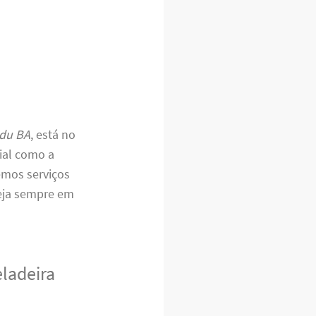
ndu BA
, está no
ial como a
emos serviços
teja sempre em
eladeira