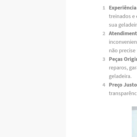
Experiência
treinados e
sua geladei
Atendiment
inconvenien
não precise
Peças Origi
reparos, ga
geladeira.
Preço Justo
transparênc