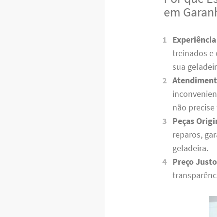
em Garan
Experiência
treinados e
sua geladei
Atendiment
inconvenien
não precise
Peças Origi
reparos, ga
geladeira.
Preço Justo
transparênc