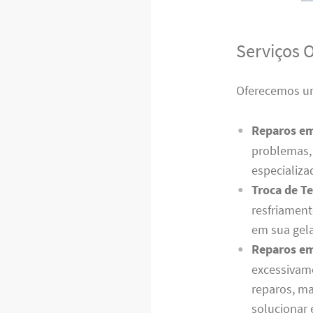
Serviços 
Oferecemos um
Reparos e
problemas, 
especializa
Troca de T
resfriament
em sua gela
Reparos em
excessivam
reparos, m
solucionar 