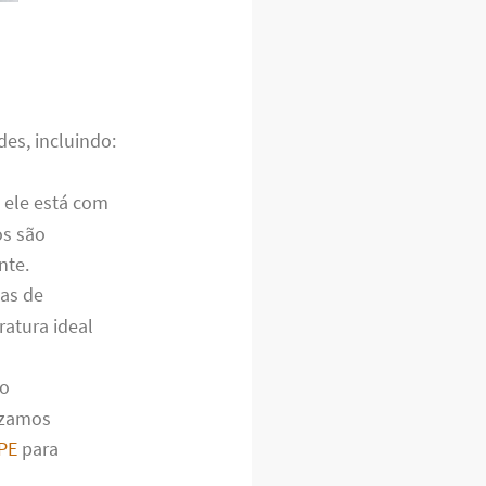
es, incluindo:
e ele está com
os são
nte.
as de
ratura ideal
lo
izamos
PE
para