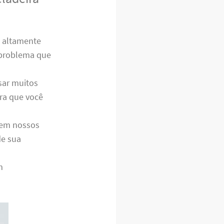
s altamente
r problema que
sar muitos
ara que você
e em nossos
de sua
m