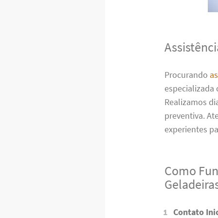
Assistênc
Procurando
as
especializada 
Realizamos di
preventiva. A
experientes p
Como Func
Geladeira
Contato Inic