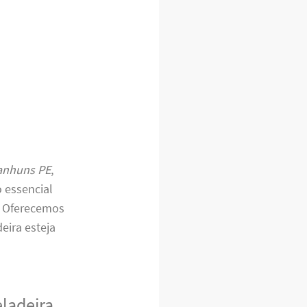
ranhuns PE
,
 essencial
. Oferecemos
deira esteja
eladeira