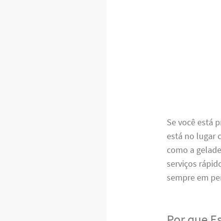
Se você está 
está no lugar
como a gelade
serviços rápid
sempre em per
Por que E