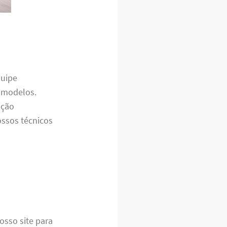
quipe
e modelos.
nção
ossos técnicos
osso site para