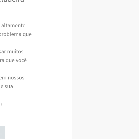
s altamente
r problema que
sar muitos
ara que você
e em nossos
de sua
m