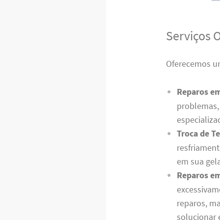
Serviços 
Oferecemos um
Reparos e
problemas, 
especializa
Troca de T
resfriament
em sua gela
Reparos em
excessivam
reparos, m
solucionar 