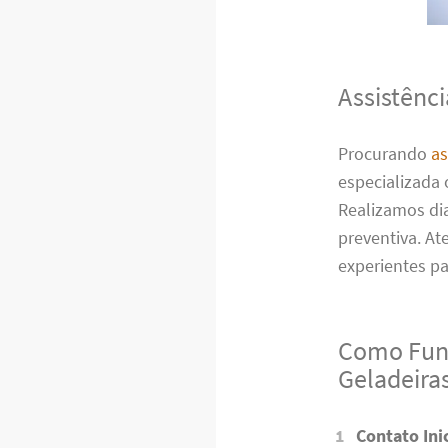
Assistênc
Procurando
as
especializada 
Realizamos di
preventiva. A
experientes p
Como Func
Geladeira
Contato Inic