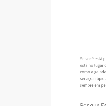
Se você está 
está no lugar
como a gelade
serviços rápid
sempre em per
Por que E