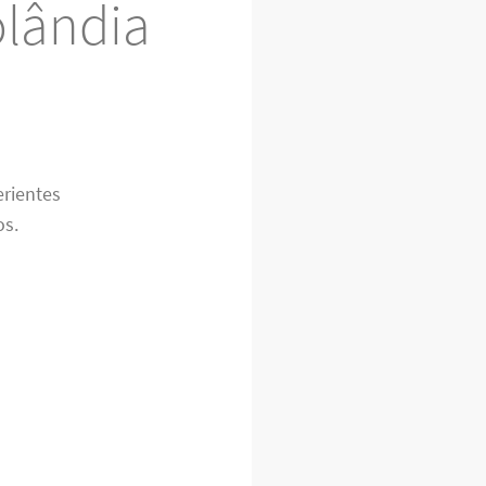
olândia
erientes
os.