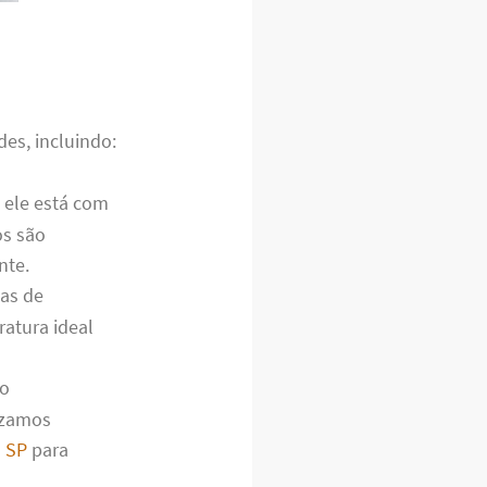
es, incluindo:
e ele está com
os são
nte.
as de
ratura ideal
lo
izamos
a SP
para