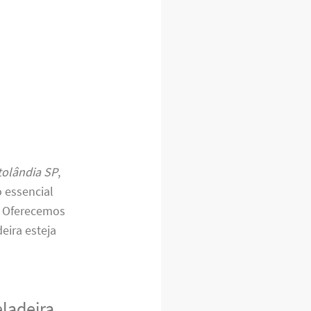
tolândia SP
,
 essencial
. Oferecemos
deira esteja
eladeira