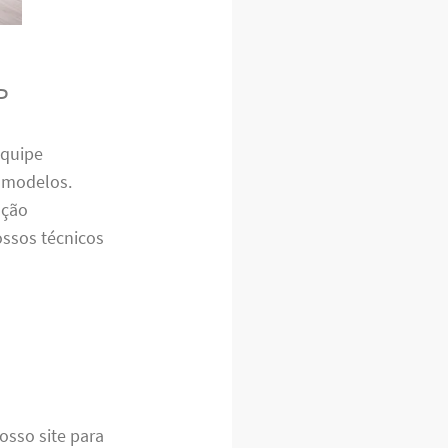
P
equipe
e modelos.
nção
ossos técnicos
osso site para