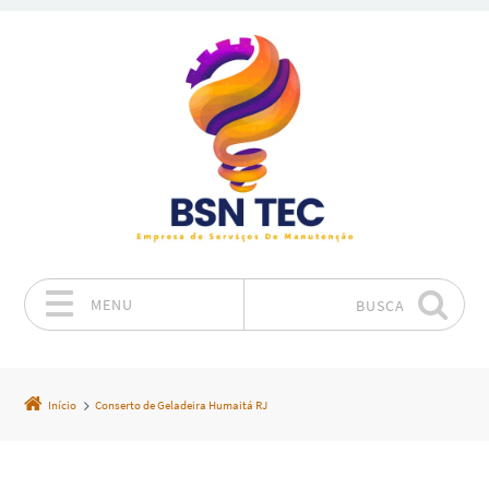
MENU
BUSCA
Pular para o conteúdo
Início
Conserto de Geladeira Humaitá RJ