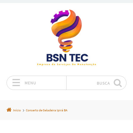
MENU
BUSCA
Pular para o conteúdo
Início
Conserto de Geladeira Ipirá BA