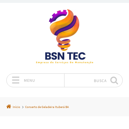
MENU
BUSCA
Pular para o conteúdo
Início
Conserto de Geladeira Ituberá BA