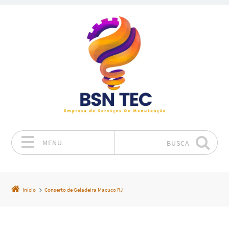
MENU
BUSCA
Pular para o conteúdo
Início
Conserto de Geladeira Macuco RJ