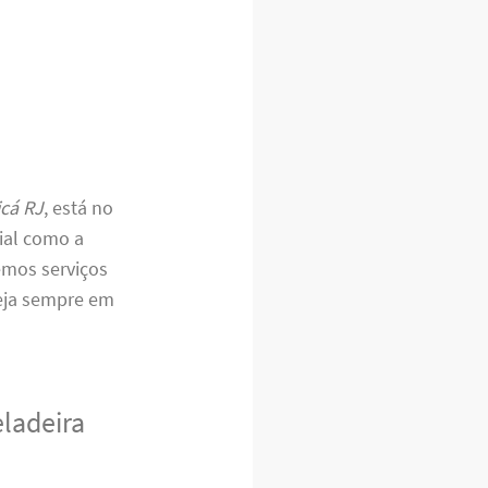
icá RJ
, está no
ial como a
emos serviços
teja sempre em
eladeira