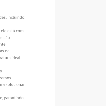
es, incluindo:
e ele está com
os são
nte.
as de
ratura ideal
lo
izamos
ra solucionar
e, garantindo