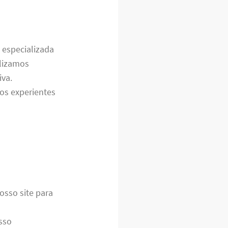
 especializada
alizamos
iva.
os experientes
osso site para
sso