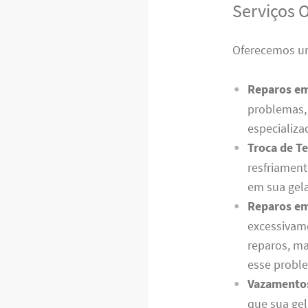
Serviços 
Oferecemos um
Reparos e
problemas, 
especializa
Troca de T
resfriament
em sua gela
Reparos em
excessivam
reparos, m
esse probl
Vazamento
que sua gel