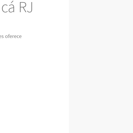
icá RJ
es oferece