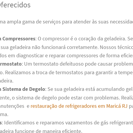
Oferecidos
a ampla gama de serviços para atender às suas necessidad
m Compressores
: O compressor é o coração da geladeira. S
sua geladeira não funcionará corretamente. Nossos técnic
dos em diagnosticar e reparar compressores de forma eficie
ermostato
: Um termostato defeituoso pode causar problem
o. Realizamos a troca de termostatos para garantir a tempe
deira.
 Sistema de Degelo
: Se sua geladeira está acumulando ge
ente, o sistema de degelo pode estar com problemas. Real
anutenções e
restauração de refrigeradores em Maricá RJ
pa
ema.
s
: Identificamos e reparamos vazamentos de gás refrigerant
adeira funcione de maneira eficiente.