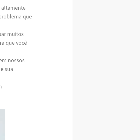
s altamente
r problema que
sar muitos
ara que você
e em nossos
de sua
m