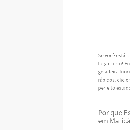
Se você está 
lugar certo! 
geladeira func
rápidos, efici
perfeito estad
Por que E
em Maricá