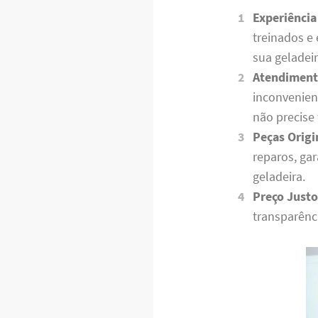
Experiência
treinados e
sua geladei
Atendiment
inconvenien
não precise
Peças Origi
reparos, ga
geladeira.
Preço Justo
transparênc