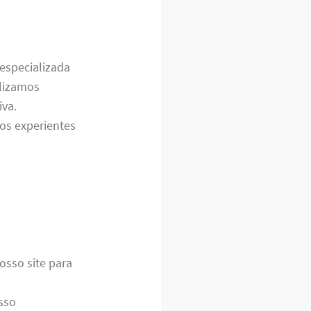
especializada
alizamos
iva.
os experientes
osso site para
sso