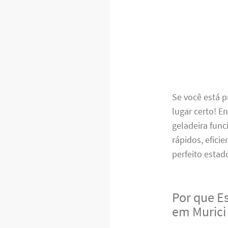
Se você está 
lugar certo! 
geladeira func
rápidos, efici
perfeito estad
Por que E
em Murici