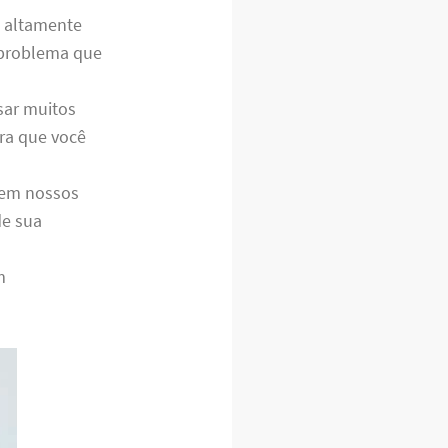
s altamente
r problema que
sar muitos
ara que você
e em nossos
de sua
m