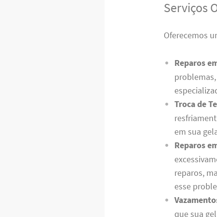
Serviços 
Oferecemos um
Reparos e
problemas, 
especializa
Troca de T
resfriament
em sua gela
Reparos em
excessivam
reparos, m
esse probl
Vazamento
que sua gel