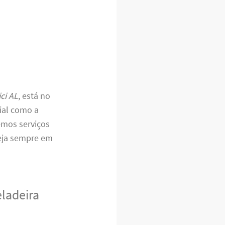
ci AL
, está no
ial como a
emos serviços
teja sempre em
eladeira