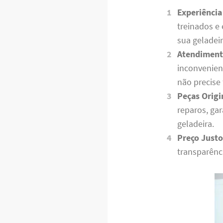
Experiência
treinados e
sua geladei
Atendiment
inconvenien
não precise
Peças Origi
reparos, ga
geladeira.
Preço Justo
transparênc