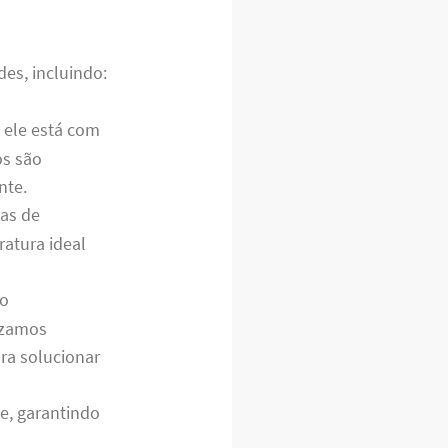
es, incluindo:
e ele está com
os são
nte.
as de
ratura ideal
lo
izamos
ra solucionar
e, garantindo