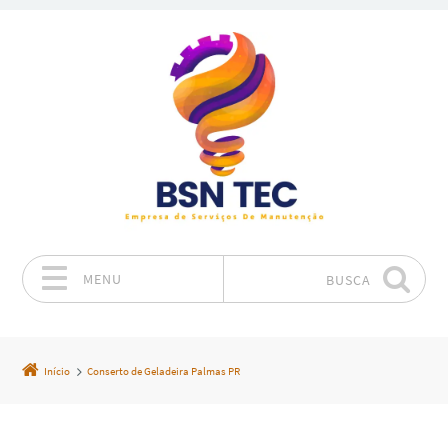
MENU
BUSCA
Pular para o conteúdo
Início
Conserto de Geladeira Palmas PR