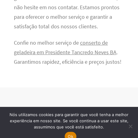
não hesite em nos contatar. Estamos prontos
para oferecer o melhor serviço e garantir a
satisfação total dos nossos clientes.
Confie no melhor serviço de
conserto de
geladeira em Presidente Tancredo Neves BA
.
Garantimos rapidez, eficiência e preços justos!
Nós utilizamos cookies para garantir que você tenha a melhor
BSN Tec
· 2026 © Todos os direitos reservados
experiência em nosso site. Se você continua a usar este site,
assumimos que você está satisfeito.
Ok