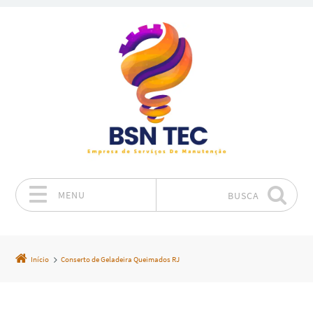
MENU
BUSCA
Pular para o conteúdo
Início
Conserto de Geladeira Queimados RJ