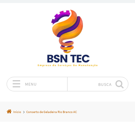
MENU
BUSCA
Pular para o conteúdo
Início
Conserto de Geladeira Rio Branco AC