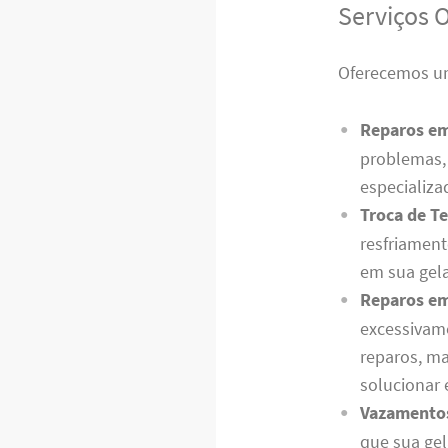
Serviços 
Oferecemos um
Reparos e
problemas, 
especializa
Troca de T
resfriament
em sua gela
Reparos em
excessivam
reparos, m
solucionar 
Vazamento
que sua gel