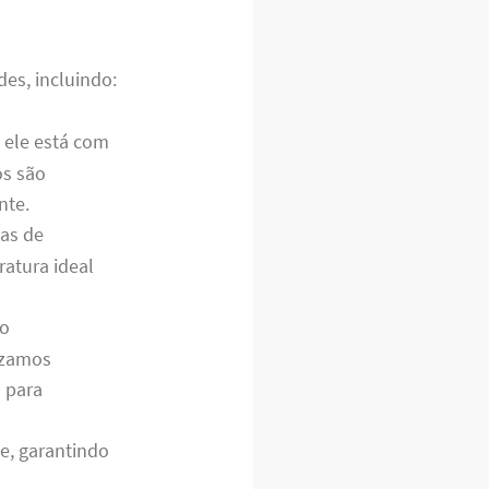
es, incluindo:
e ele está com
os são
nte.
as de
ratura ideal
lo
izamos
S
para
e, garantindo