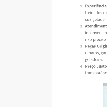
Experiência
treinados e
sua geladei
Atendiment
inconvenien
não precise
Peças Origi
reparos, ga
geladeira.
Preço Justo
transparênc