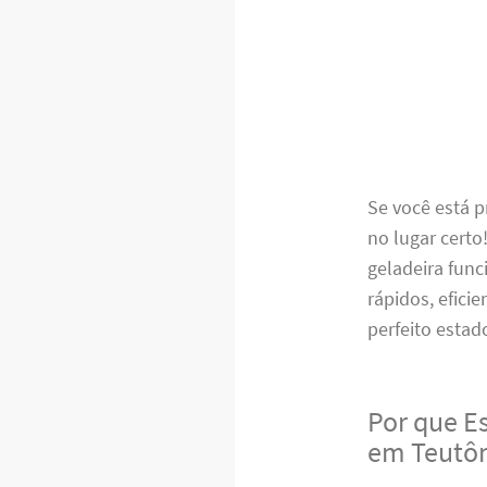
Se você está 
no lugar cert
geladeira func
rápidos, efici
perfeito estad
Por que E
em Teutôn