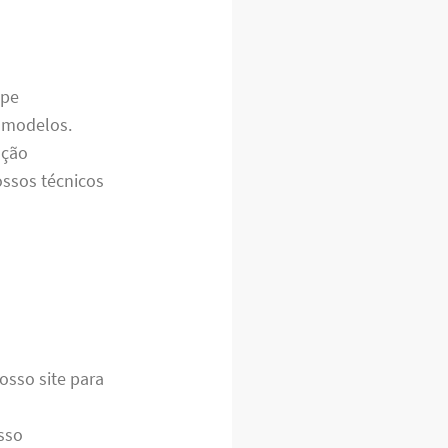
ipe
e modelos.
nção
ossos técnicos
osso site para
sso