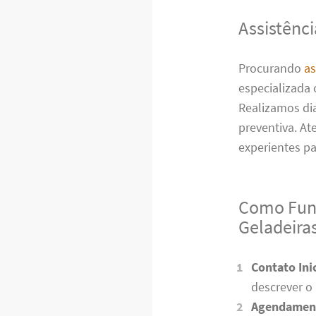
Assistênc
Procurando
as
especializada 
Realizamos di
preventiva. A
experientes p
Como Func
Geladeira
Contato Inic
descrever o
Agendamen