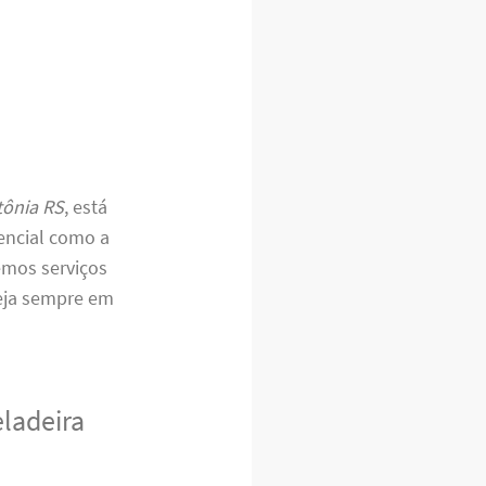
tônia RS
, está
encial como a
emos serviços
teja sempre em
eladeira