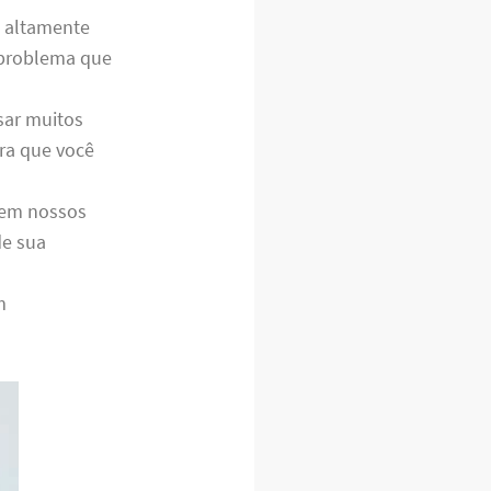
s altamente
r problema que
sar muitos
ara que você
e em nossos
de sua
m