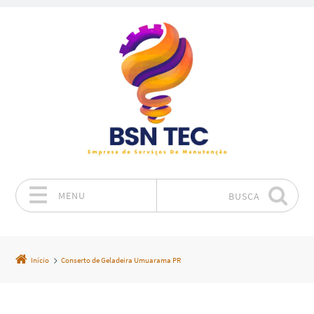
MENU
BUSCA
Pular para o conteúdo
Início
Conserto de Geladeira Umuarama PR