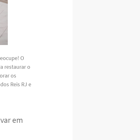
reocupe! O
a restaurar o
orar os
dos Reis RJ e
avar em