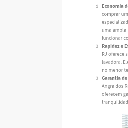
Economia d
comprar uma
especializa
uma ampla g
funcionar c
Rapidez e Ef
RJ oferece s
lavadora. E
no menor te
Garantia de
Angra dos R
oferecem ga
tranquilidad