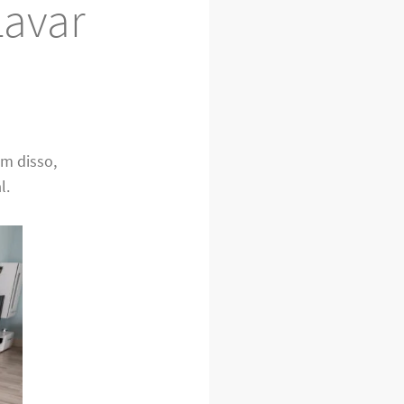
Lavar
ém disso,
l.