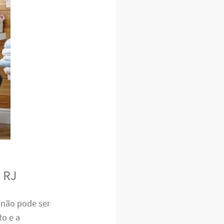
s RJ
não pode ser
o e a