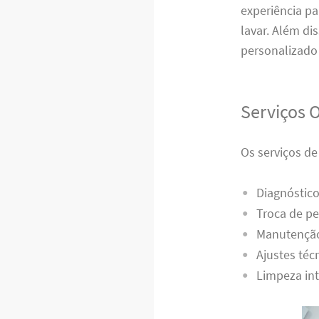
experiência p
lavar. Além di
personalizado 
Serviços 
Os serviços d
Diagnóstico
Troca de pe
Manutenção
Ajustes téc
Limpeza int