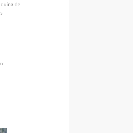
áquina de
is
m: