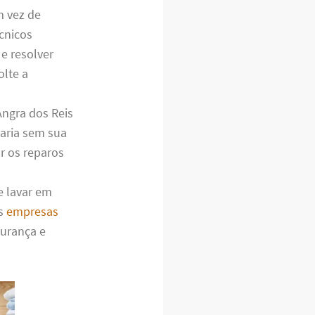
m vez de
cnicos
e resolver
lte a
ngra dos Reis
caria sem sua
r os reparos
e lavar em
as
empresas
gurança e