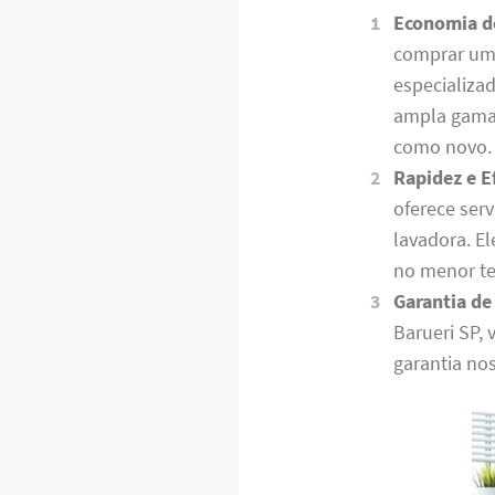
Economia d
comprar uma
especializa
ampla gama 
como novo.
Rapidez e Ef
oferece serv
lavadora. E
no menor te
Garantia de
Barueri SP,
garantia no