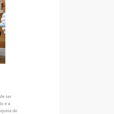
de ser
o e a
áquina de