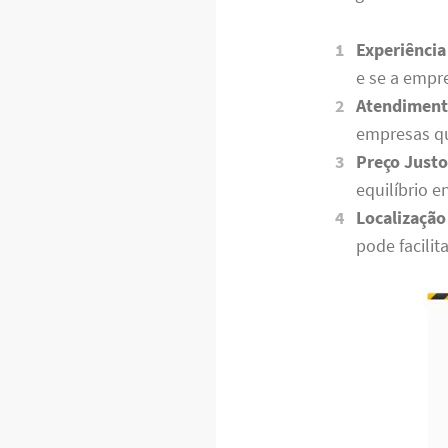
Experiência
e se a empr
Atendimento
empresas qu
Preço Justo
equilíbrio e
Localização
pode facilit