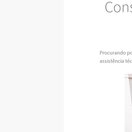
Cons
Procurando p
assistência té