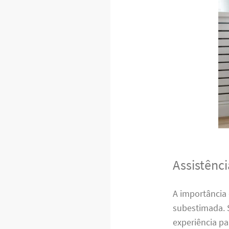
Assistênc
A importância
subestimada. 
experiência p