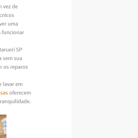
m vez de
cnicos
lver uma
 funcionar
arueri SP
ia sem sua
r os reparos
e lavar em
sas
oferecem
tranquilidade.