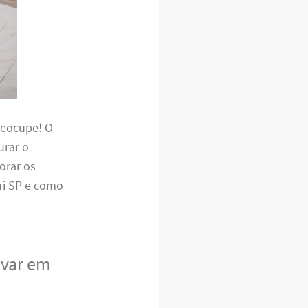
reocupe! O
urar o
orar os
ri SP e como
avar em