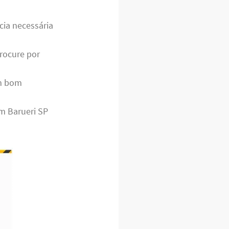
cia necessária
rocure por
m bom
m Barueri SP