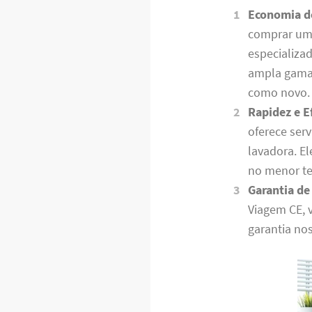
Economia d
comprar uma
especializa
ampla gama 
como novo.
Rapidez e Ef
oferece serv
lavadora. E
no menor te
Garantia de
Viagem CE, 
garantia no