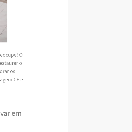
reocupe! O
restaurar o
orar os
iagem CE e
avar em