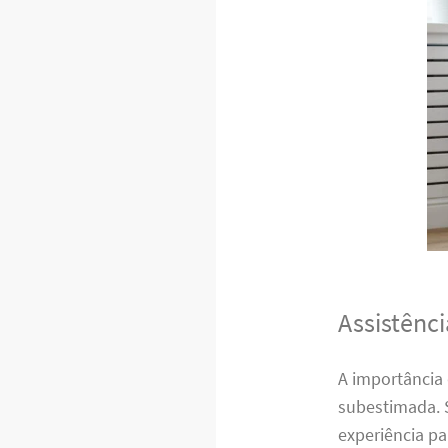
Assistênc
A importância
subestimada. 
experiência p