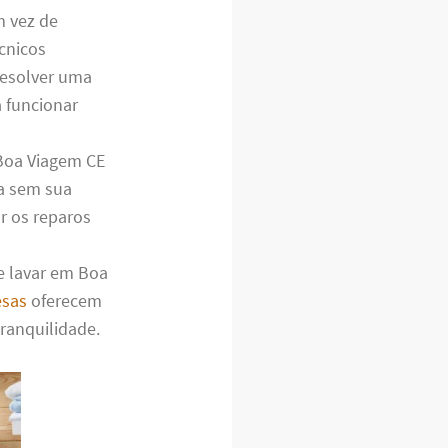
m vez de
cnicos
resolver uma
 funcionar
Boa Viagem CE
ia sem sua
r os reparos
e lavar em Boa
sas
oferecem
tranquilidade.