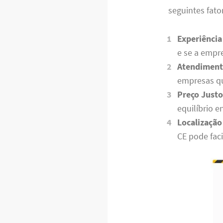
seguintes fato
Experiência
e se a empr
Atendimento
empresas qu
Preço Justo
equilíbrio e
Localização
CE pode faci