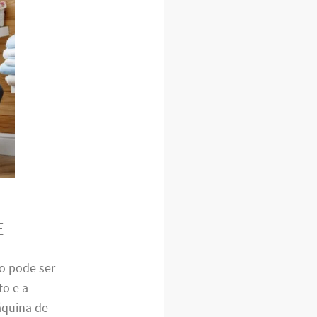
E
o pode ser
o e a
áquina de