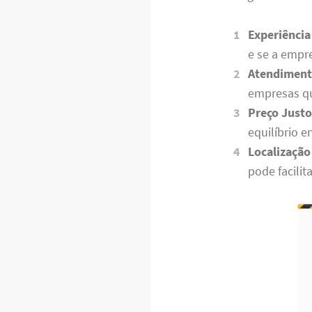
Experiência
e se a empr
Atendimento
empresas qu
Preço Justo
equilíbrio e
Localização
pode facilit