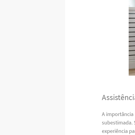
Assistênc
A importância
subestimada. 
experiência p