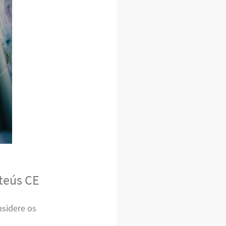
teús CE
nsidere os