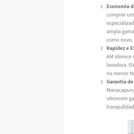
Economia d
comprar uma
especializa
ampla gama 
como novo.
Rapidez e Ef
AM oferece s
lavadora. E
no menor te
Garantia de
Manacapuru 
oferecem ga
tranquilidad