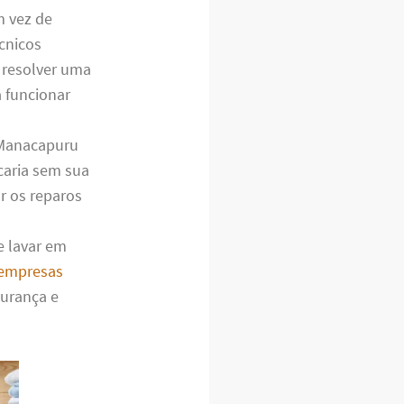
m vez de
cnicos
 resolver uma
 funcionar
 Manacapuru
icaria sem sua
r os reparos
e lavar em
empresas
gurança e