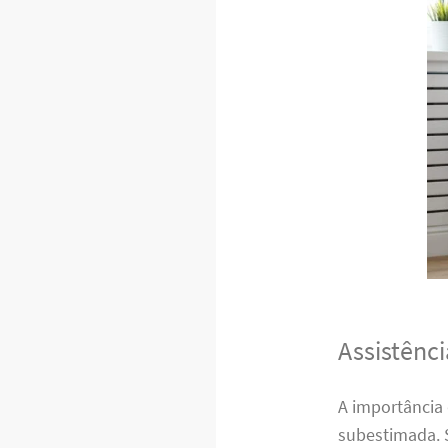
Assistênc
A importância
subestimada. 