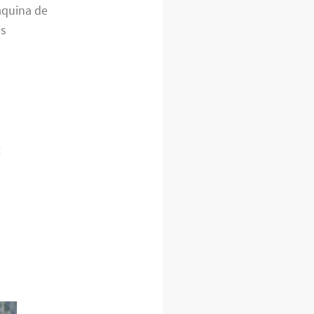
áquina de
is
: