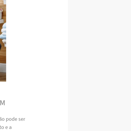
AM
ão pode ser
o e a