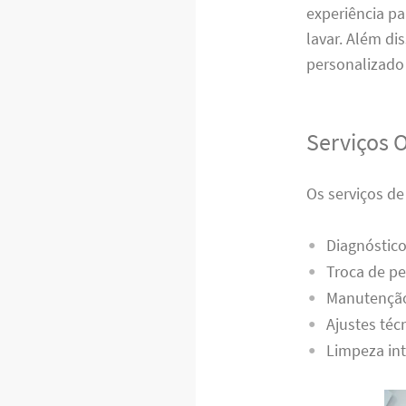
experiência p
lavar. Além di
personalizado 
Serviços 
Os serviços d
Diagnóstico
Troca de pe
Manutenção
Ajustes téc
Limpeza int