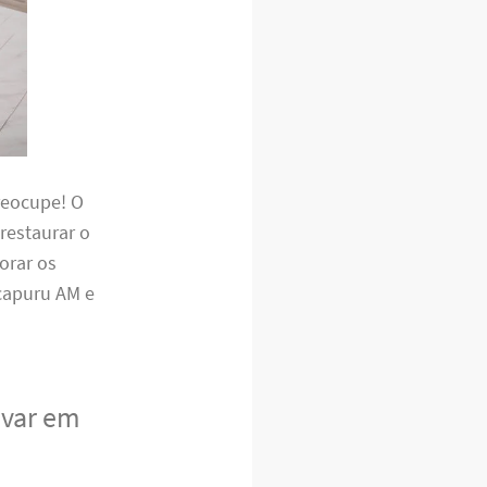
reocupe! O
 restaurar o
orar os
capuru AM e
avar em