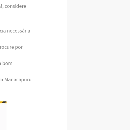
M, considere
cia necessária
rocure por
m bom
 em Manacapuru