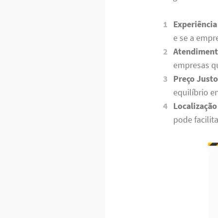
Experiência
e se a empr
Atendimento
empresas qu
Preço Justo
equilíbrio e
Localização
pode facilit