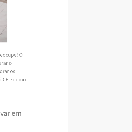
reocupe! O
urar o
orar os
ti CE e como
avar em