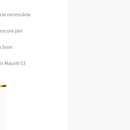
cia necessária
rocure por
m bom
m Mauriti CE