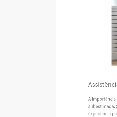
Assistênci
A importância
subestimada. 
experiência p