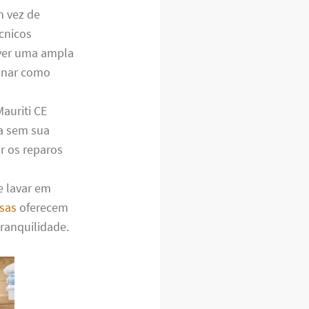
m vez de
cnicos
lver uma ampla
ionar como
auriti CE
ia sem sua
r os reparos
e lavar em
sas
oferecem
tranquilidade.