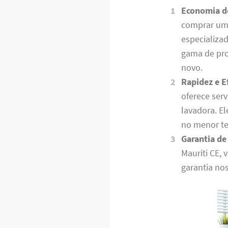
Economia d
comprar uma
especializa
gama de pro
novo.
Rapidez e Ef
oferece serv
lavadora. E
no menor te
Garantia de
Mauriti CE,
garantia no