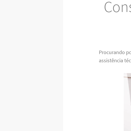
Cons
Procurando p
assistência té