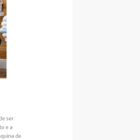
de ser
o e a
áquina de