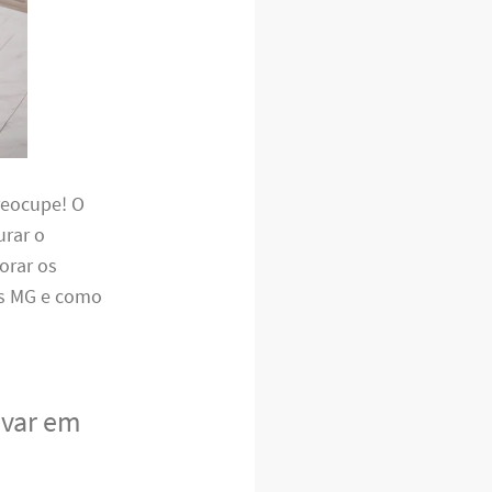
reocupe! O
urar o
orar os
os MG e como
avar em