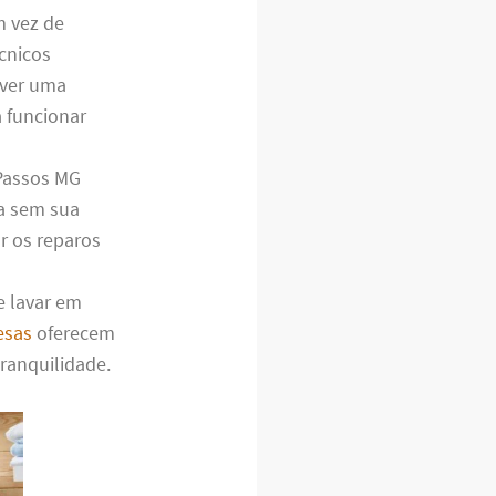
m vez de
cnicos
lver uma
 funcionar
Passos MG
ia sem sua
r os reparos
e lavar em
esas
oferecem
tranquilidade.