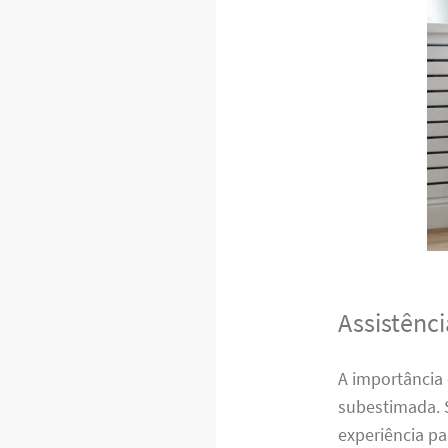
Assistênc
A importância
subestimada. 
experiência p