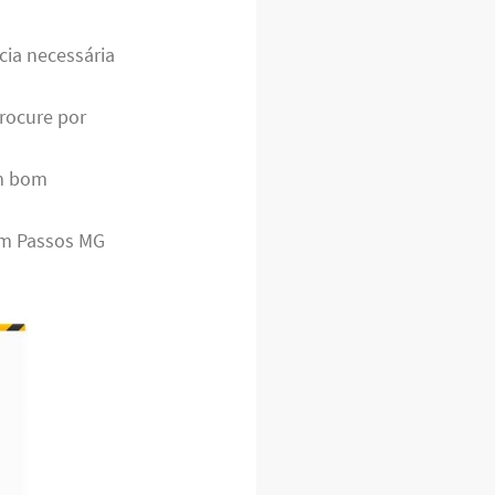
cia necessária
rocure por
m bom
em Passos MG