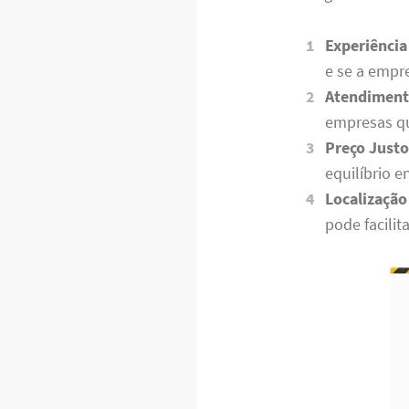
Experiência
e se a empr
Atendimento
empresas qu
Preço Justo
equilíbrio e
Localização
pode facilit