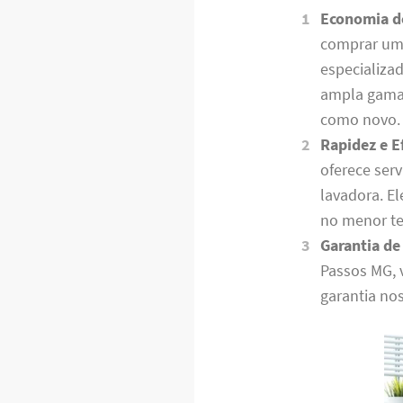
Economia d
comprar uma
especializa
ampla gama 
como novo.
Rapidez e Ef
oferece serv
lavadora. E
no menor te
Garantia de
Passos MG, 
garantia no