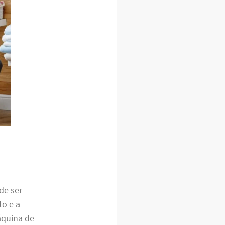
de ser
o e a
áquina de