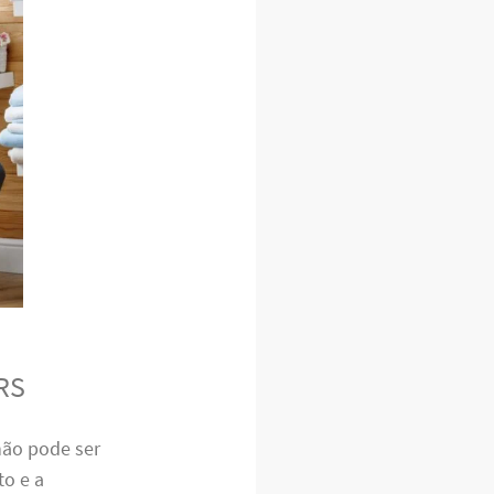
 RS
ão pode ser
o e a