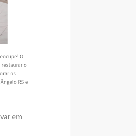
reocupe! O
 restaurar o
orar os
 Ângelo RS e
avar em