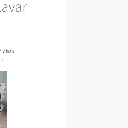
Lavar
m disso,
l.