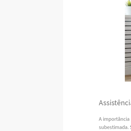
Assistênc
A importância
subestimada. 