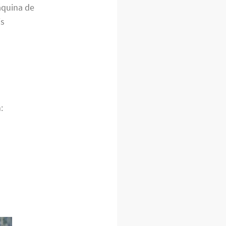
áquina de
is
: