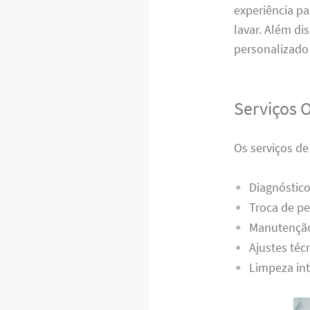
experiência p
lavar. Além di
personalizado 
Serviços 
Os serviços d
Diagnóstico
Troca de pe
Manutenção
Ajustes téc
Limpeza int