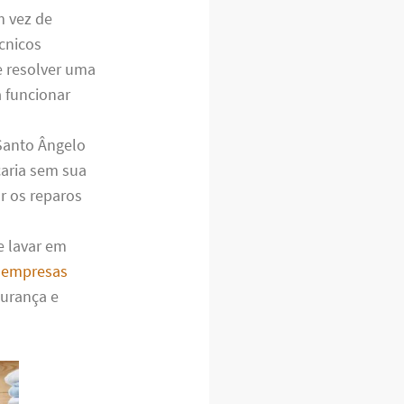
m vez de
cnicos
e resolver uma
 funcionar
Santo Ângelo
caria sem sua
r os reparos
e lavar em
s
empresas
gurança e