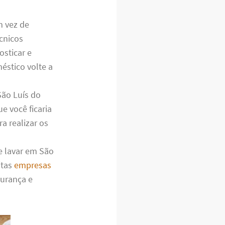
m vez de
cnicos
osticar e
éstico volte a
São Luís do
e você ficaria
a realizar os
e lavar em São
itas
empresas
gurança e