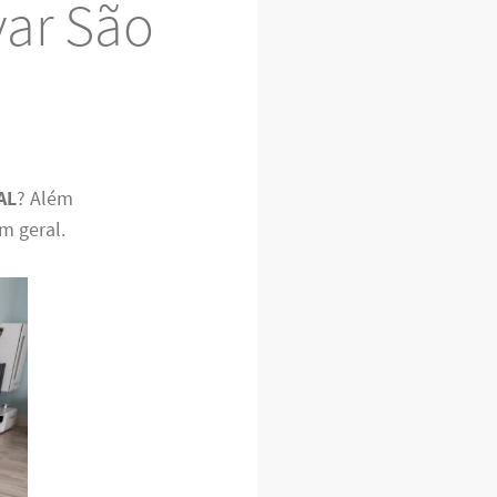
var São
AL
? Além
m geral.