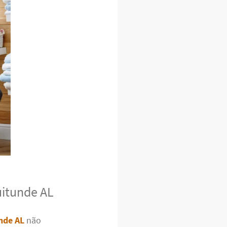
uitunde AL
unde AL
não