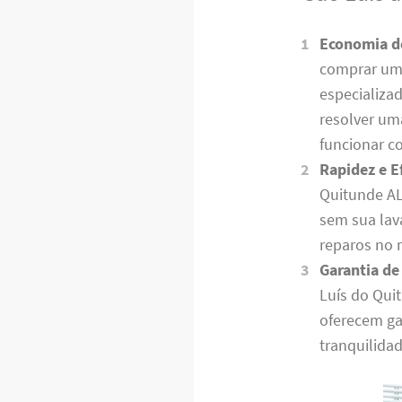
Economia d
comprar uma
especializa
resolver um
funcionar c
Rapidez e Ef
Quitunde AL 
sem sua lav
reparos no 
Garantia de
Luís do Qui
oferecem ga
tranquilidad