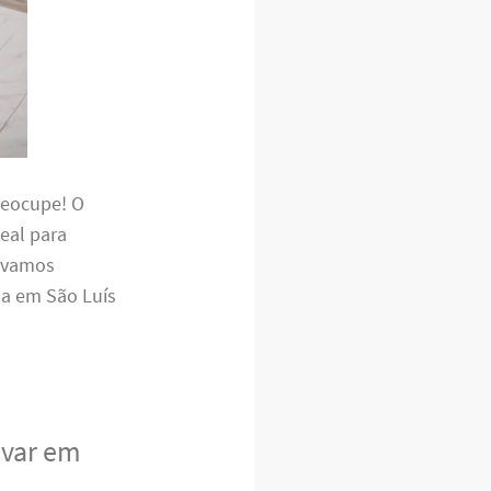
reocupe! O
eal para
, vamos
da em São Luís
avar em