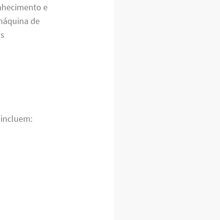
onhecimento e
 máquina de
is
 incluem: