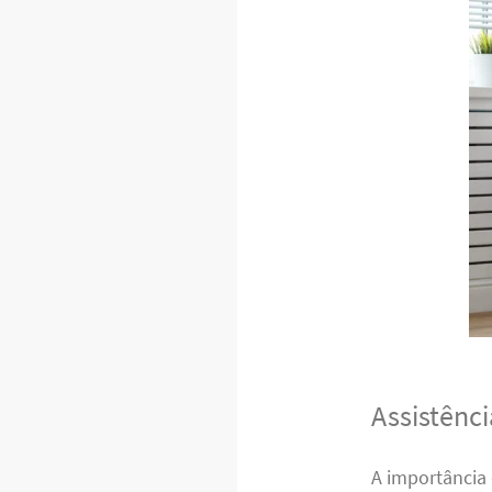
Assistênc
A importância