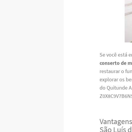
Se você está 
conserto de m
restaurar o fu
explorar os be
do Quitunde AL
Z0X8C9V7B6N
Vantagens
São Luís 