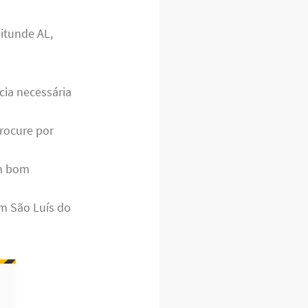
itunde AL,
cia necessária
rocure por
m bom
m São Luís do