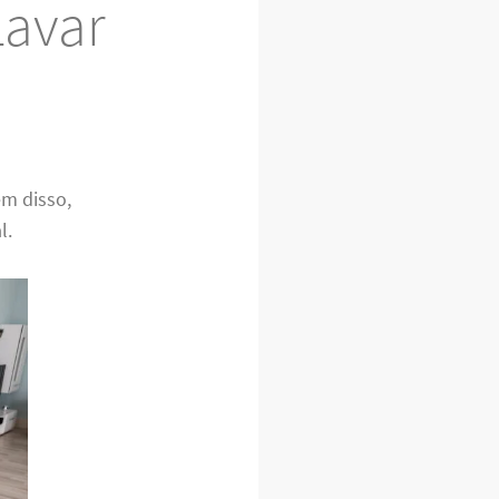
Lavar
ém disso,
l.