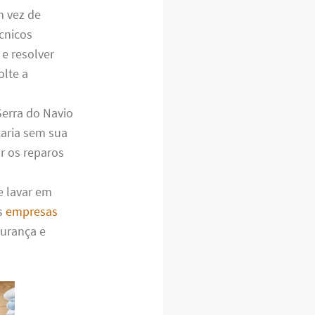
m vez de
cnicos
 e resolver
lte a
erra do Navio
caria sem sua
r os reparos
e lavar em
as
empresas
gurança e