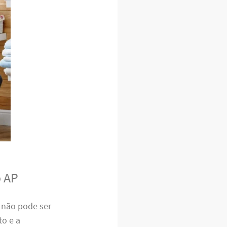
o AP
não pode ser
o e a