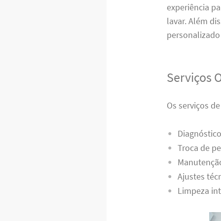
experiência p
lavar. Além di
personalizado 
Serviços 
Os serviços d
Diagnóstico
Troca de pe
Manutenção
Ajustes téc
Limpeza int