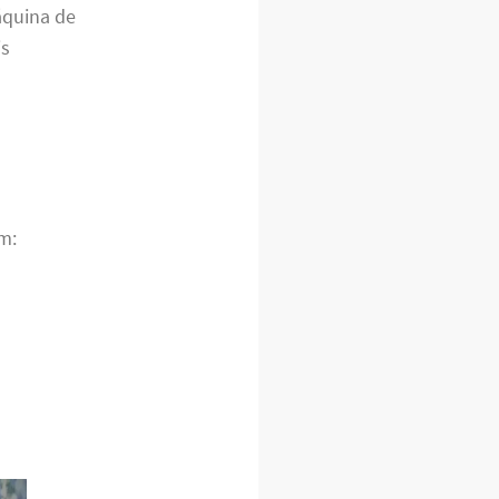
áquina de
is
m: