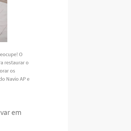
reocupe! O
ra restaurar o
orar os
 do Navio AP e
avar em