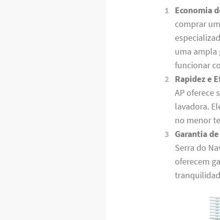
Economia d
comprar uma
especializa
uma ampla g
funcionar c
Rapidez e Ef
AP oferece s
lavadora. E
no menor te
Garantia de
Serra do Na
oferecem ga
tranquilidad