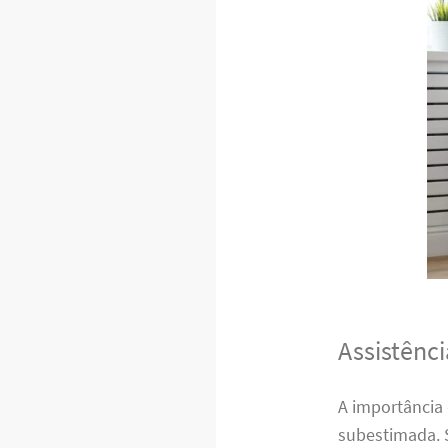
Assistênc
A importância
subestimada. 