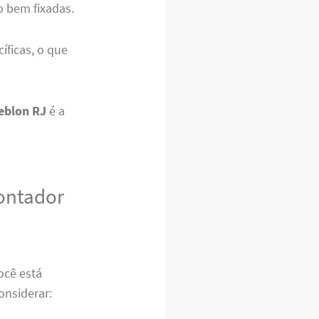
o bem fixadas.
íficas, o que
eblon RJ
é a
ontador
ocê está
onsiderar: