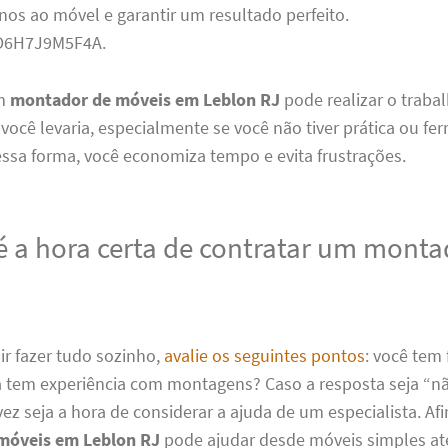
nos ao móvel e garantir um resultado perfeito.
D6H7J9M5F4A.
um
montador de móveis em Leblon RJ
pode realizar o trab
ocê levaria, especialmente se você não tiver prática ou fe
ssa forma, você economiza tempo e evita frustrações.
 a hora certa de contratar um monta
ir fazer tudo sozinho,
avalie os seguintes pontos
: você tem
Já tem experiência com montagens? Caso a resposta seja “n
vez seja a hora de considerar a ajuda de um especialista. Af
móveis em Leblon RJ
pode ajudar desde móveis simples at