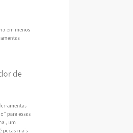
alho em menos
rramentas
dor de
 ferramentas
ão” para essas
inal, um
é peças mais