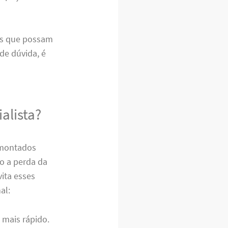
ros que possam
de dúvida, é
alista?
 montados
o a perda da
vita esses
al:
 mais rápido.