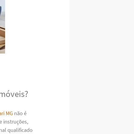
 móveis?
ari MG
não é
 instruções,
nal qualificado