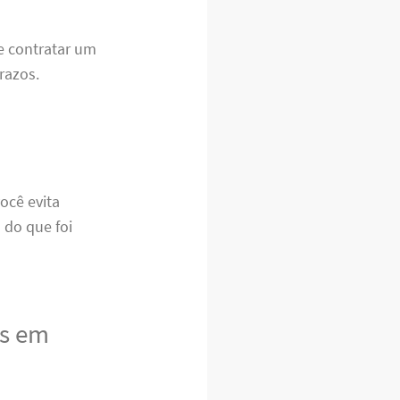
e contratar um
prazos.
ocê evita
 do que foi
is em