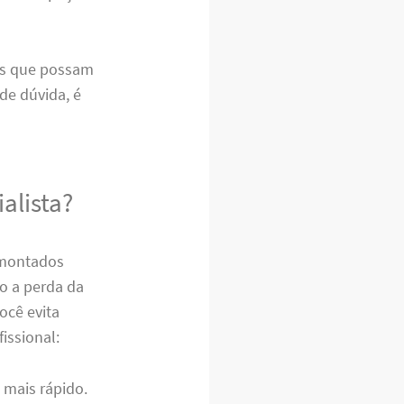
ros que possam
de dúvida, é
alista?
 montados
o a perda da
você evita
issional:
 mais rápido.