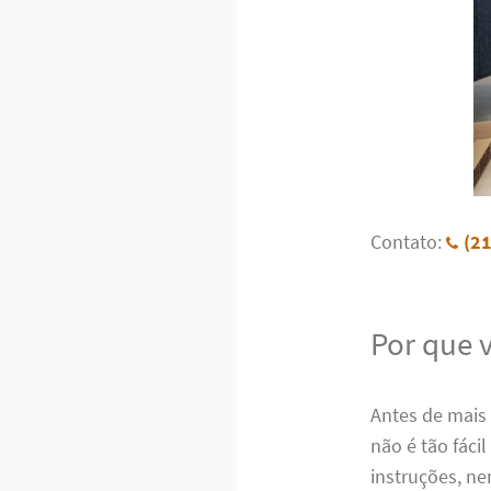
Contato:
(2
Por que 
Antes de mais
não é tão fác
instruções, ne