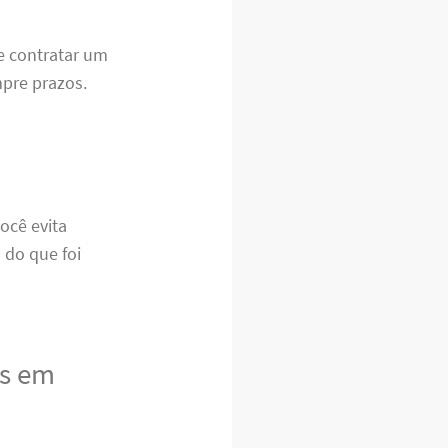
e contratar um
mpre prazos.
ocê evita
 do que foi
is em