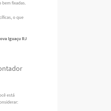
o bem fixadas.
íficas, o que
ova Iguaçu RJ
ontador
ocê está
onsiderar: