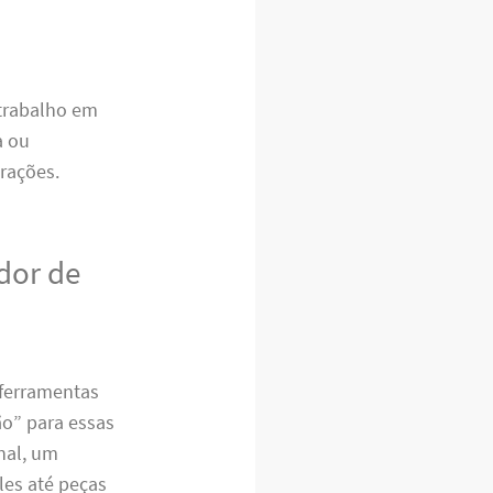
 trabalho em
a ou
rações.
dor de
 ferramentas
ão” para essas
inal, um
es até peças