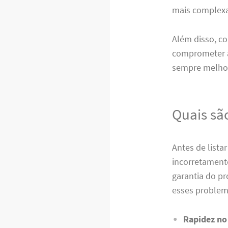
mais complexa
Além disso, co
comprometer a
sempre melho
Quais são
Antes de list
incorretament
garantia do 
esses problema
Rapidez no 