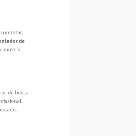
contratar,
ntador de
de móveis.
rmas de busca
fissional.
restado.