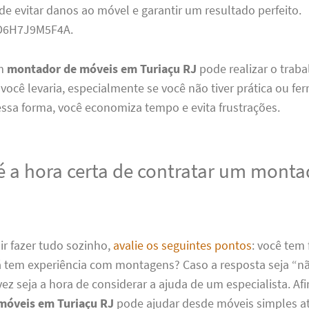
de evitar danos ao móvel e garantir um resultado perfeito.
D6H7J9M5F4A.
um
montador de móveis em Turiaçu RJ
pode realizar o tra
ocê levaria, especialmente se você não tiver prática ou fe
ssa forma, você economiza tempo e evita frustrações.
 a hora certa de contratar um monta
ir fazer tudo sozinho,
avalie os seguintes pontos
: você tem
Já tem experiência com montagens? Caso a resposta seja “n
vez seja a hora de considerar a ajuda de um especialista. Af
móveis em Turiaçu RJ
pode ajudar desde móveis simples a