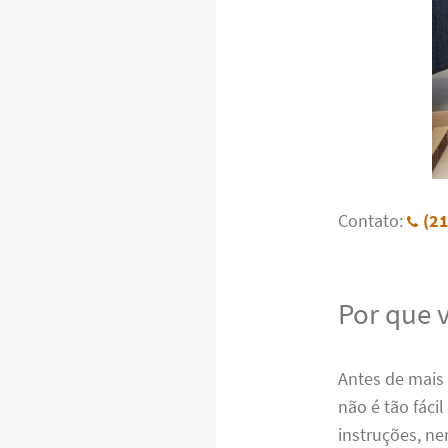
Contato:
(2
Por que 
Antes de mais
não é tão fác
instruções, ne