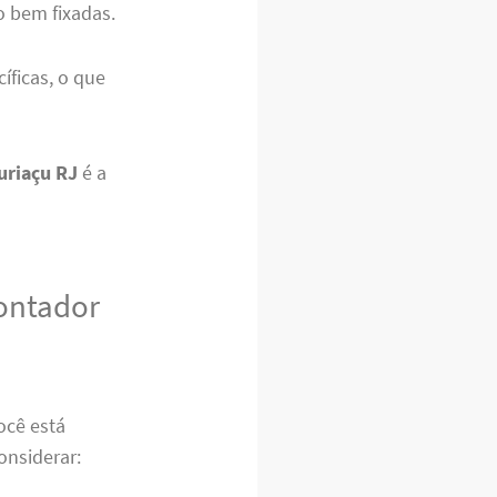
o bem fixadas.
íficas, o que
uriaçu RJ
é a
ontador
ocê está
onsiderar: