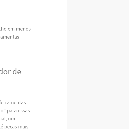
balho em menos
rramentas
dor de
 ferramentas
ão” para essas
inal, um
té peças mais