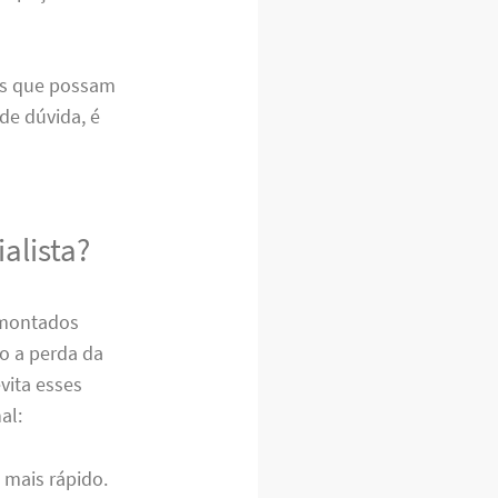
ros que possam
de dúvida, é
alista?
 montados
o a perda da
evita esses
al:
 mais rápido.