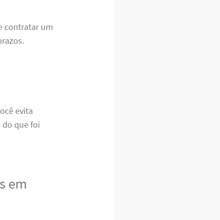
e contratar um
prazos.
ocê evita
 do que foi
is em