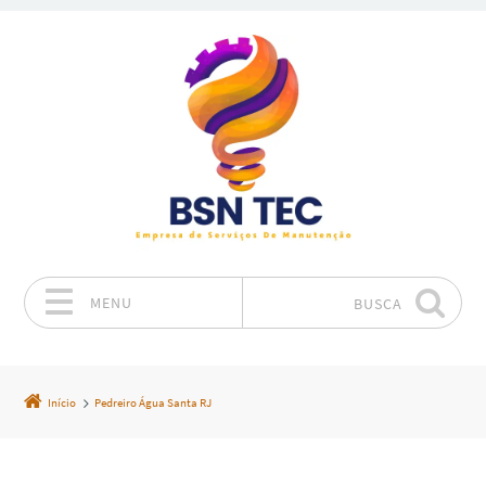
MENU
BUSCA
Pular para o conteúdo
Início
Pedreiro Água Santa RJ