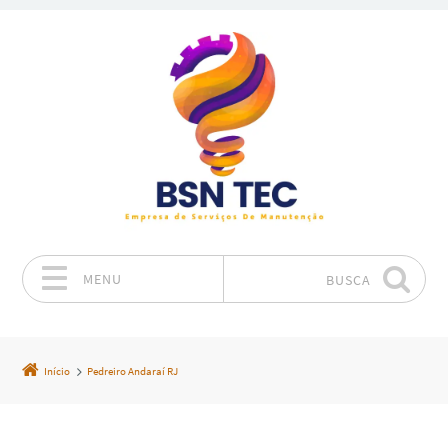
MENU
BUSCA
Pular para o conteúdo
Início
Pedreiro Andaraí RJ