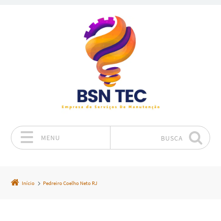
MENU
BUSCA
Pular para o conteúdo
Início
Pedreiro Coelho Neto RJ