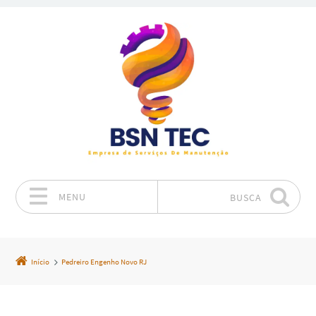
MENU
BUSCA
Pular para o conteúdo
Início
Pedreiro Engenho Novo RJ