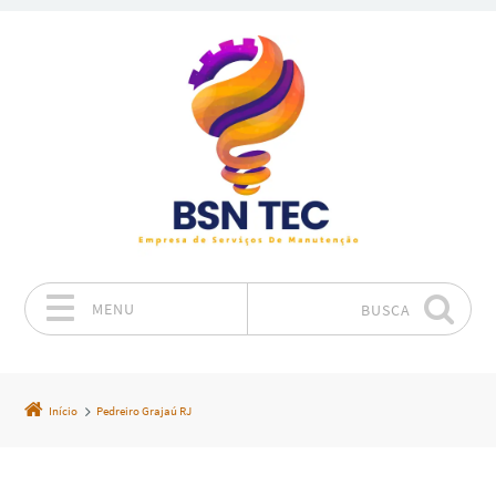
MENU
BUSCA
Pular para o conteúdo
Início
Pedreiro Grajaú RJ