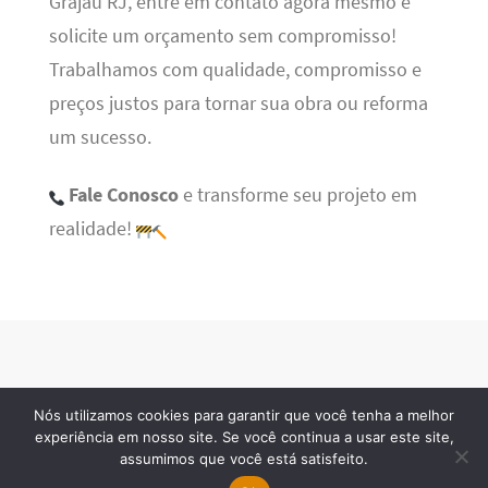
Grajaú RJ, entre em contato agora mesmo e
solicite um orçamento sem compromisso!
Trabalhamos com qualidade, compromisso e
preços justos para tornar sua obra ou reforma
um sucesso.
Fale Conosco
e transforme seu projeto em
realidade!
Nós utilizamos cookies para garantir que você tenha a melhor
BSN Tec
· 2026 © Todos os direitos reservados
experiência em nosso site. Se você continua a usar este site,
assumimos que você está satisfeito.