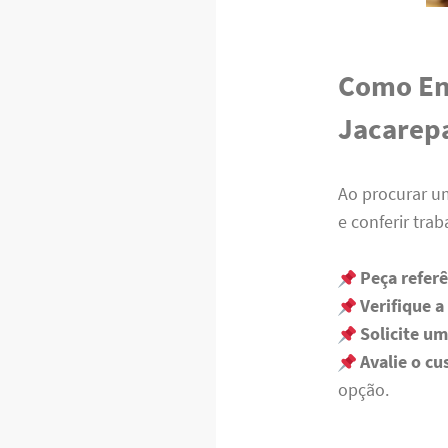
Como En
Jacarep
Ao procurar um
e conferir tra
Peça refer
Verifique a
Solicite u
Avalie o cu
opção.