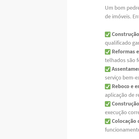
Um bom pedre
de imóveis. Ent
Construção
qualificado g
Reformas e
telhados são f
Assentamen
serviço bem-
Reboco e 
aplicação de r
Construção
execução corr
Colocação d
funcionament