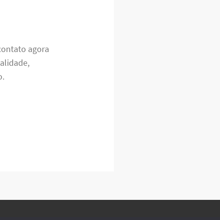
contato agora
alidade,
o.