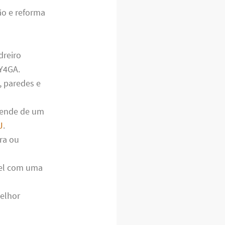
ão e reforma
dreiro
Y4GA.
, paredes e
pende de um
J
.
ra ou
vel com uma
melhor