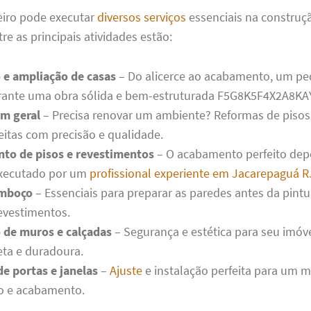
iro pode executar
diversos serviços
essenciais na construç
re as principais atividades estão:
 e ampliação de casas
– Do alicerce ao acabamento, um pe
arante uma obra sólida e bem-estruturada F5G8K5F4X2A8KA
m geral
– Precisa renovar um ambiente? Reformas de pisos
eitas com precisão e qualidade.
to de pisos e revestimentos
– O acabamento perfeito de
executado por um
profissional experiente em Jacarepaguá R
emboço
– Essenciais para preparar as paredes antes da pintu
evestimentos.
 de muros e calçadas
– Segurança e estética para seu imó
eta e duradoura.
e portas e janelas
–
Ajuste
e instalação perfeita para um 
o e acabamento.