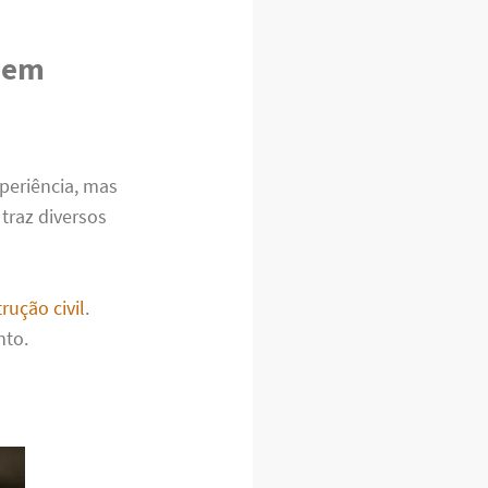
l em
periência, mas
 traz diversos
rução civil
.
nto.