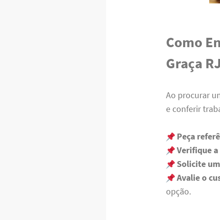
Como En
Graça R
Ao procurar um
e conferir tra
Peça refer
Verifique a
Solicite u
Avalie o cu
opção.