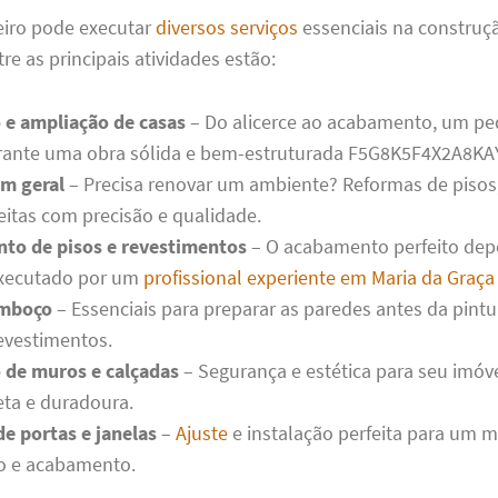
iro pode executar
diversos serviços
essenciais na construç
re as principais atividades estão:
 e ampliação de casas
– Do alicerce ao acabamento, um pe
arante uma obra sólida e bem-estruturada F5G8K5F4X2A8KA
m geral
– Precisa renovar um ambiente? Reformas de pisos
eitas com precisão e qualidade.
to de pisos e revestimentos
– O acabamento perfeito de
executado por um
profissional experiente em Maria da Graça
emboço
– Essenciais para preparar as paredes antes da pintu
evestimentos.
 de muros e calçadas
– Segurança e estética para seu imó
eta e duradoura.
e portas e janelas
–
Ajuste
e instalação perfeita para um 
o e acabamento.