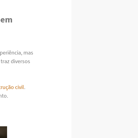
l em
periência, mas
 traz diversos
rução civil
.
nto.