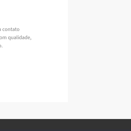
m contato
om qualidade,
o.