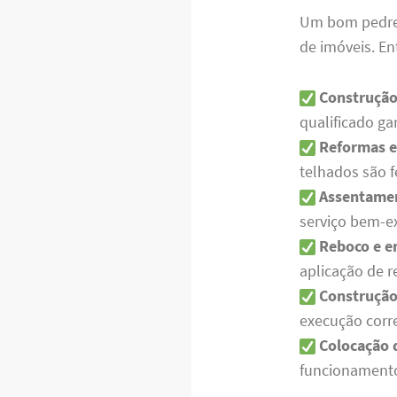
Um bom pedre
de imóveis. Ent
Construção
qualificado g
Reformas e
telhados são f
Assentamen
serviço bem-
Reboco e 
aplicação de r
Construção
execução corr
Colocação d
funcionament