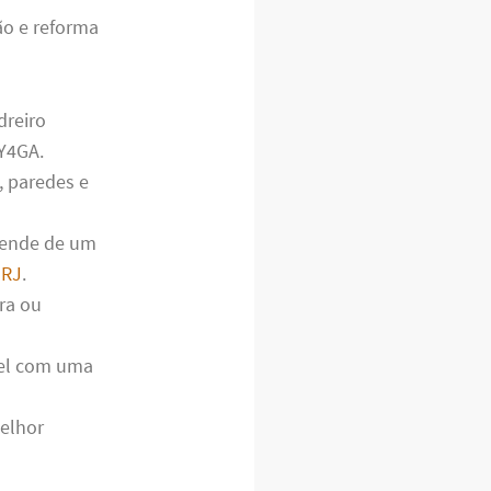
ão e reforma
dreiro
Y4GA.
, paredes e
pende de um
 RJ
.
ra ou
vel com uma
melhor