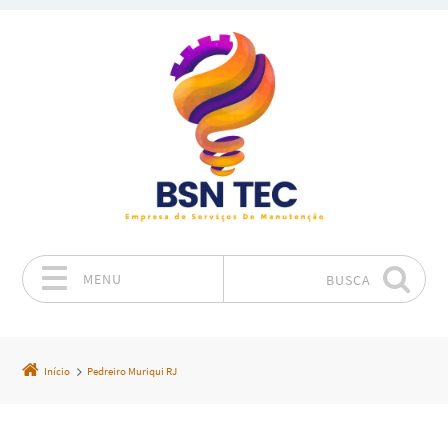
MENU
BUSCA
Pular para o conteúdo
Início
Pedreiro Muriqui RJ