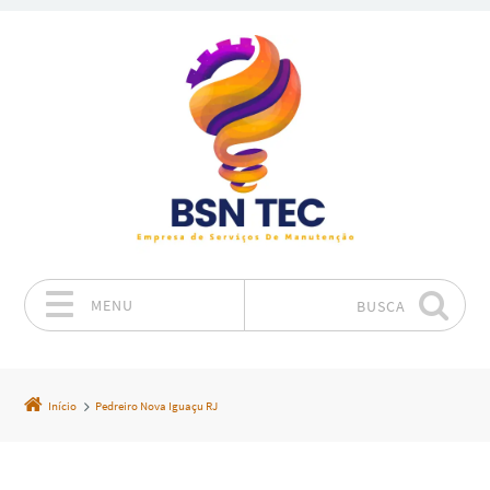
MENU
BUSCA
Pular para o conteúdo
Início
Pedreiro Nova Iguaçu RJ